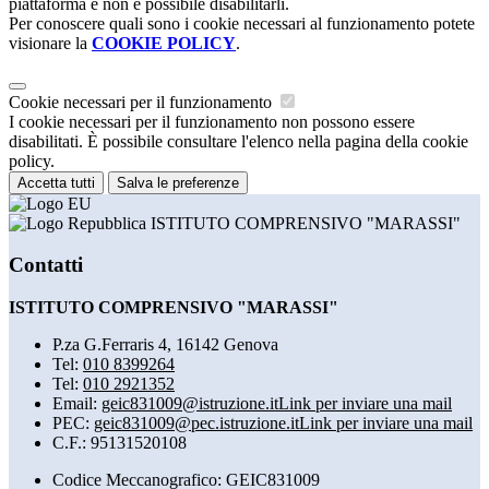
piattaforma e non è possibile disabilitarli.
Per conoscere quali sono i cookie necessari al funzionamento potete
visionare la
COOKIE POLICY
.
Cookie necessari per il funzionamento
I cookie necessari per il funzionamento non possono essere
disabilitati. È possibile consultare l'elenco nella pagina della cookie
policy.
Accetta tutti
Salva le preferenze
ISTITUTO COMPRENSIVO "MARASSI"
Contatti
ISTITUTO COMPRENSIVO "MARASSI"
P.za G.Ferraris 4, 16142 Genova
Tel:
010 8399264
Tel:
010 2921352
Email:
geic831009@istruzione.it
Link per inviare una mail
PEC:
geic831009@pec.istruzione.it
Link per inviare una mail
C.F.: 95131520108
Codice Meccanografico: GEIC831009