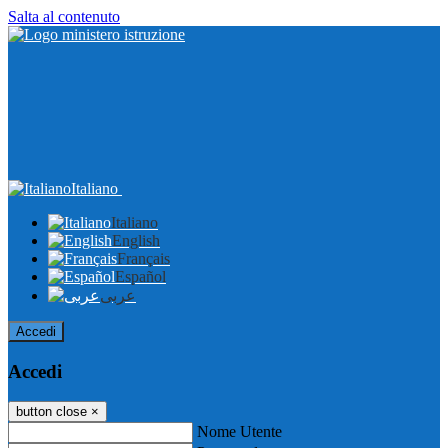
Salta al contenuto
Italiano
Italiano
English
Français
Español
عربى
Accedi
Accedi
button close
×
Nome Utente