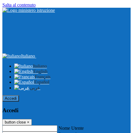
Salta al contenuto
Italiano
Italiano
English
Français
Español
عربى
Accedi
Accedi
button close
×
Nome Utente