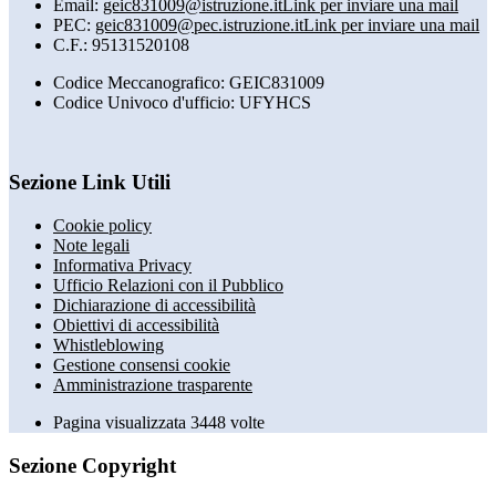
Email:
geic831009@istruzione.it
Link per inviare una mail
PEC:
geic831009@pec.istruzione.it
Link per inviare una mail
C.F.: 95131520108
Codice Meccanografico: GEIC831009
Codice Univoco d'ufficio: UFYHCS
Sezione Link Utili
Cookie policy
Note legali
Informativa Privacy
Ufficio Relazioni con il Pubblico
Dichiarazione di accessibilità
Obiettivi di accessibilità
Whistleblowing
Gestione consensi cookie
Amministrazione trasparente
Pagina visualizzata
3448
volte
Sezione Copyright