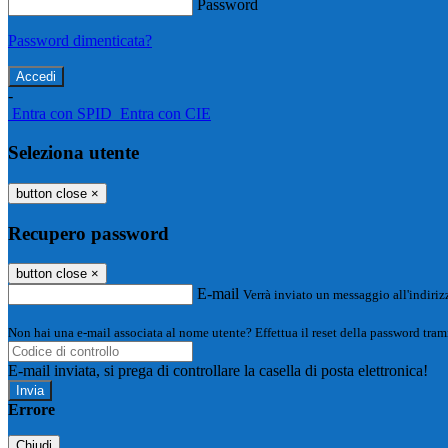
Password
Password dimenticata?
-
Entra con SPID
Entra con CIE
Seleziona utente
button close
×
Recupero password
button close
×
E-mail
Verrà inviato un messaggio all'indirizz
Non hai una e-mail associata al nome utente? Effettua il reset della password tram
E-mail inviata, si prega di controllare la casella di posta elettronica!
Errore
Chiudi