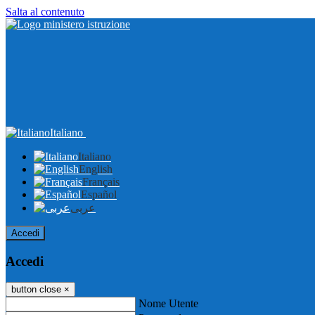
Salta al contenuto
Italiano
Italiano
English
Français
Español
عربى
Accedi
Accedi
button close
×
Nome Utente