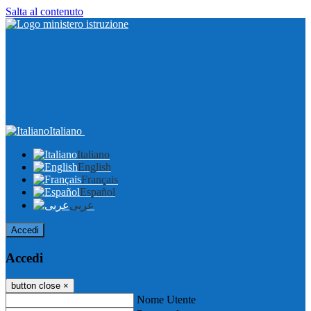
Salta al contenuto
Italiano
Italiano
English
Français
Español
عربى
Accedi
Accedi
button close
×
Nome Utente