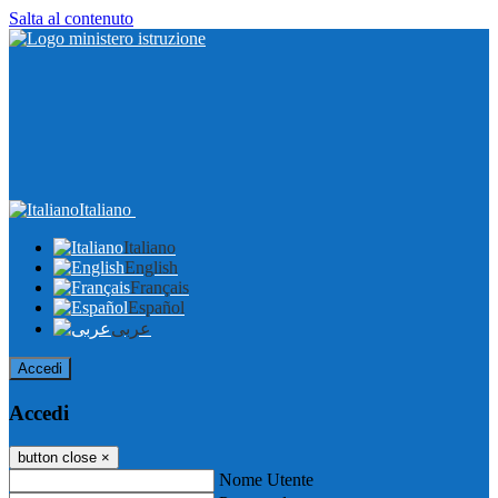
Salta al contenuto
Italiano
Italiano
English
Français
Español
عربى
Accedi
Accedi
button close
×
Nome Utente