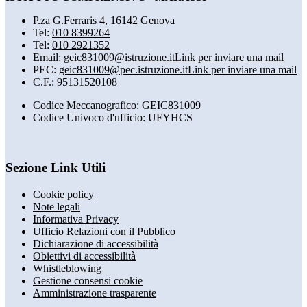
P.za G.Ferraris 4, 16142 Genova
Tel:
010 8399264
Tel:
010 2921352
Email:
geic831009@istruzione.it
Link per inviare una mail
PEC:
geic831009@pec.istruzione.it
Link per inviare una mail
C.F.: 95131520108
Codice Meccanografico: GEIC831009
Codice Univoco d'ufficio: UFYHCS
Sezione Link Utili
Cookie policy
Note legali
Informativa Privacy
Ufficio Relazioni con il Pubblico
Dichiarazione di accessibilità
Obiettivi di accessibilità
Whistleblowing
Gestione consensi cookie
Amministrazione trasparente