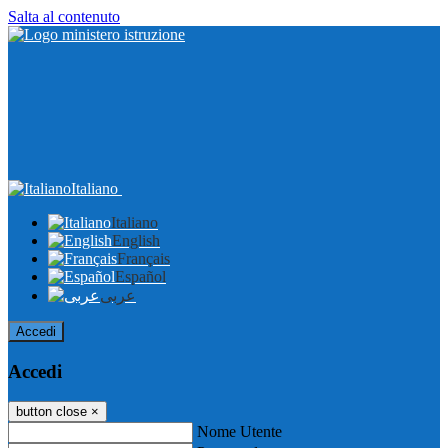
Salta al contenuto
Italiano
Italiano
English
Français
Español
عربى
Accedi
Accedi
button close
×
Nome Utente