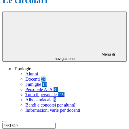
Menu di
navigazione
Tipologie
Alunni
Docenti
57
Famiglie
14
Personale ATA
31
Tutto il personale
119
Albo sindacale
6
Bandi e concorsi per alunnI
Informazioni varie per docenti