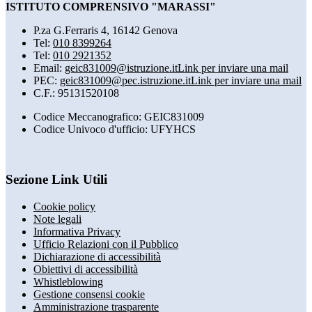
ISTITUTO COMPRENSIVO "MARASSI"
P.za G.Ferraris 4, 16142 Genova
Tel:
010 8399264
Tel:
010 2921352
Email:
geic831009@istruzione.it
Link per inviare una mail
PEC:
geic831009@pec.istruzione.it
Link per inviare una mail
C.F.: 95131520108
Codice Meccanografico: GEIC831009
Codice Univoco d'ufficio: UFYHCS
Sezione Link Utili
Cookie policy
Note legali
Informativa Privacy
Ufficio Relazioni con il Pubblico
Dichiarazione di accessibilità
Obiettivi di accessibilità
Whistleblowing
Gestione consensi cookie
Amministrazione trasparente