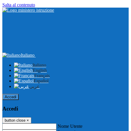
Salta al contenuto
Italiano
Italiano
English
Français
Español
عربى
Accedi
Accedi
button close
×
Nome Utente