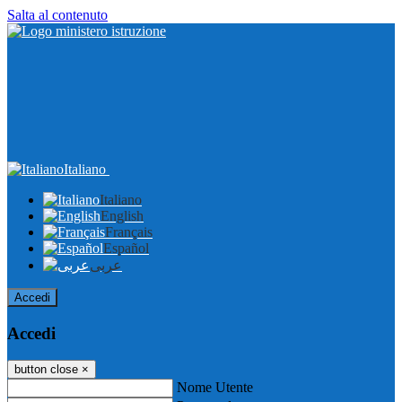
Salta al contenuto
Italiano
Italiano
English
Français
Español
عربى
Accedi
Accedi
button close
×
Nome Utente