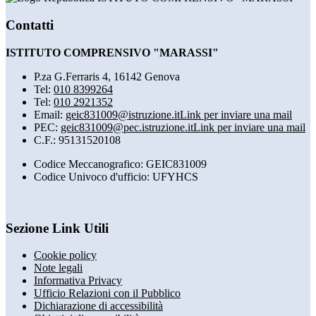
Contatti
ISTITUTO COMPRENSIVO "MARASSI"
P.za G.Ferraris 4, 16142 Genova
Tel:
010 8399264
Tel:
010 2921352
Email:
geic831009@istruzione.it
Link per inviare una mail
PEC:
geic831009@pec.istruzione.it
Link per inviare una mail
C.F.: 95131520108
Codice Meccanografico: GEIC831009
Codice Univoco d'ufficio: UFYHCS
Sezione Link Utili
Cookie policy
Note legali
Informativa Privacy
Ufficio Relazioni con il Pubblico
Dichiarazione di accessibilità