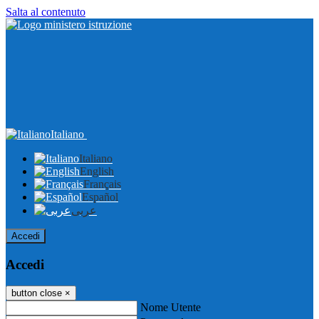
Salta al contenuto
Italiano
Italiano
English
Français
Español
عربى
Accedi
Accedi
button close
×
Nome Utente