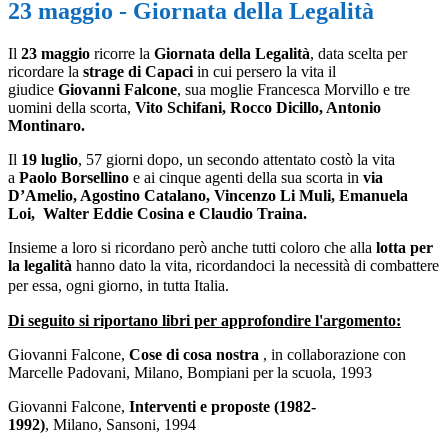
23 maggio - Giornata della Legalità
Il
23 maggio
ricorre la
Giornata della Legalità
, data scelta per
ricordare la
strage di Capaci
in cui persero la vita il
giudice
Giovanni Falcone
, sua moglie Francesca Morvillo e tre
uomini della scorta,
Vito Schifani, Rocco Dicillo, Antonio
Montinaro.
Il
19 luglio
, 57 giorni dopo, un secondo attentato costò la vita
a
Paolo Borsellino
e ai cinque agenti della sua scorta in
via
D’Amelio, Agostino Catalano, Vincenzo Li Muli, Emanuela
Loi, Walter Eddie Cosina e Claudio Traina.
Insieme a loro si ricordano però anche tutti coloro che alla
lotta per
la legalità
hanno dato la vita, ricordandoci la necessità di combattere
per essa, ogni giorno, in tutta Italia.
Di seguito si riportano libri per approfondire l'argomento:
Giovanni Falcone,
Cose di cosa nostra
, in collaborazione con
Marcelle Padovani, Milano, Bompiani per la scuola, 1993
Giovanni Falcone,
Interventi e proposte (1982-
1992)
, Milano, Sansoni, 1994