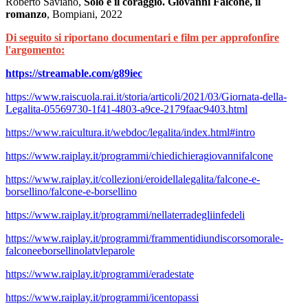
Roberto Saviano
,
Solo è il coraggio. Giovanni Falcone, il
romanzo
, Bompiani, 2022
Di seguito si riportano documentari e film per approfonfire
l'argomento:
https://streamable.com/g89iec
https://www.raiscuola.rai.it/storia/articoli/2021/03/Giornata-della-
Legalita-05569730-1f41-4803-a9ce-2179faac9403.html
https://www.raicultura.it/webdoc/legalita/index.html#intro
https://www.raiplay.it/programmi/chiedichieragiovannifalcone
https://www.raiplay.it/collezioni/eroidellalegalita/falcone-e-
borsellino/falcone-e-borsellino
https://www.raiplay.it/programmi/nellaterradegliinfedeli
https://www.raiplay.it/programmi/frammentidiundiscorsomorale-
falconeeborsellinolatvleparole
https://www.raiplay.it/programmi/eradestate
https://www.raiplay.it/programmi/icentopassi