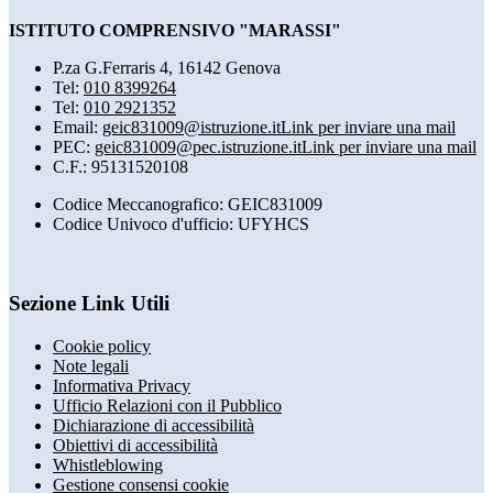
ISTITUTO COMPRENSIVO "MARASSI"
P.za G.Ferraris 4, 16142 Genova
Tel:
010 8399264
Tel:
010 2921352
Email:
geic831009@istruzione.it
Link per inviare una mail
PEC:
geic831009@pec.istruzione.it
Link per inviare una mail
C.F.: 95131520108
Codice Meccanografico: GEIC831009
Codice Univoco d'ufficio: UFYHCS
Sezione Link Utili
Cookie policy
Note legali
Informativa Privacy
Ufficio Relazioni con il Pubblico
Dichiarazione di accessibilità
Obiettivi di accessibilità
Whistleblowing
Gestione consensi cookie