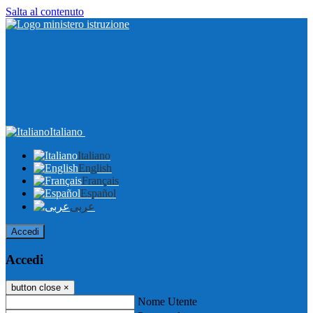
Salta al contenuto
Italiano
Italiano
English
Français
Español
عربى
Accedi
Accedi
button close
×
Nome Utente