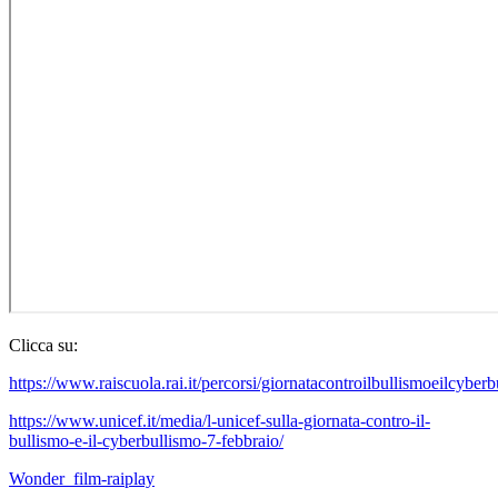
Clicca su:
https://www.raiscuola.rai.it/percorsi/giornatacontroilbullismoeilcyber
https://www.unicef.it/media/l-unicef-sulla-giornata-contro-il-
bullismo-e-il-cyberbullismo-7-febbraio/
Wonder_film-raiplay