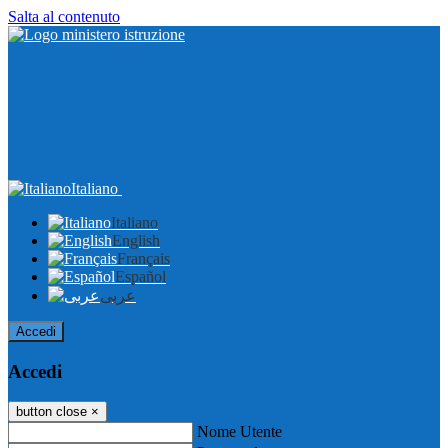
Salta al contenuto
Italiano
Italiano
English
Français
Español
عربى
Accedi
Accedi
button close
×
Nome Utente