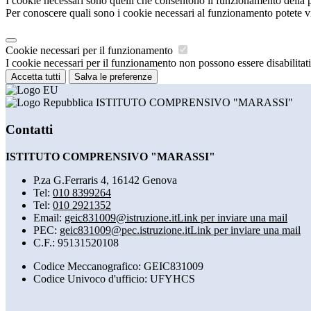
I cookie necessari sono quelli che consentono il funzionamento della pi
Per conoscere quali sono i cookie necessari al funzionamento potete v
Cookie necessari per il funzionamento
I cookie necessari per il funzionamento non possono essere disabilitati.
Accetta tutti
Salva le preferenze
ISTITUTO COMPRENSIVO "MARASSI"
Contatti
ISTITUTO COMPRENSIVO "MARASSI"
P.za G.Ferraris 4, 16142 Genova
Tel:
010 8399264
Tel:
010 2921352
Email:
geic831009@istruzione.it
Link per inviare una mail
PEC:
geic831009@pec.istruzione.it
Link per inviare una mail
C.F.: 95131520108
Codice Meccanografico: GEIC831009
Codice Univoco d'ufficio: UFYHCS