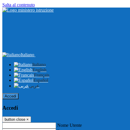
Salta al contenuto
Italiano
Italiano
English
Français
Español
عربى
Accedi
Accedi
button close
×
Nome Utente