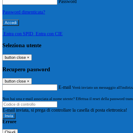
Password
Password dimenticata?
-
Entra con SPID
Entra con CIE
Seleziona utente
button close
×
Recupero password
button close
×
E-mail
Verrà inviato un messaggio all'indirizz
Non hai una e-mail associata al nome utente? Effettua il reset della password tram
E-mail inviata, si prega di controllare la casella di posta elettronica!
Errore
Chiudi