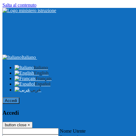
Salta al contenuto
Italiano
Italiano
English
Français
Español
عربى
Accedi
Accedi
button close
×
Nome Utente