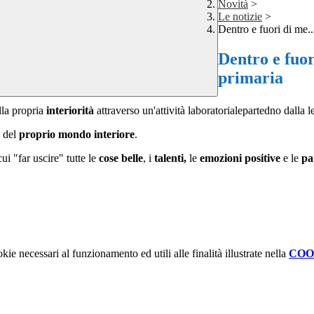
Novità
>
Le notizie
>
Dentro e fuori di me..
Dentro e fuor
primaria
lla propria
interiorità
attraverso un'attività laboratorialepartedno dalla
le
e del
proprio mondo interiore
.
ui "far uscire" tutte le
cose belle
, i
talenti,
le
emozioni positive
e le
pa
kie necessari al funzionamento ed utili alle finalità illustrate nella
COO