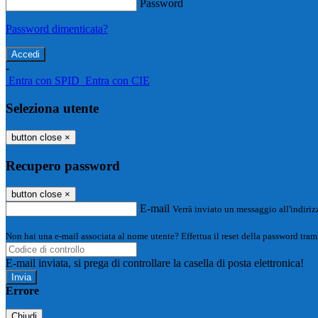
Password
Password dimenticata?
-
Entra con SPID
Entra con CIE
Seleziona utente
button close
×
Recupero password
button close
×
E-mail
Verrà inviato un messaggio all'indirizz
Non hai una e-mail associata al nome utente? Effettua il reset della password tram
E-mail inviata, si prega di controllare la casella di posta elettronica!
Errore
Chiudi