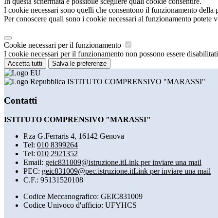
In questa schermata è possibile scegliere quali cookie consentire.
I cookie necessari sono quelli che consentono il funzionamento della pi
Per conoscere quali sono i cookie necessari al funzionamento potete v
Cookie necessari per il funzionamento
I cookie necessari per il funzionamento non possono essere disabilitati.
Accetta tutti
Salva le preferenze
ISTITUTO COMPRENSIVO "MARASSI"
Contatti
ISTITUTO COMPRENSIVO "MARASSI"
P.za G.Ferraris 4, 16142 Genova
Tel:
010 8399264
Tel:
010 2921352
Email:
geic831009@istruzione.it
Link per inviare una mail
PEC:
geic831009@pec.istruzione.it
Link per inviare una mail
C.F.: 95131520108
Codice Meccanografico: GEIC831009
Codice Univoco d'ufficio: UFYHCS