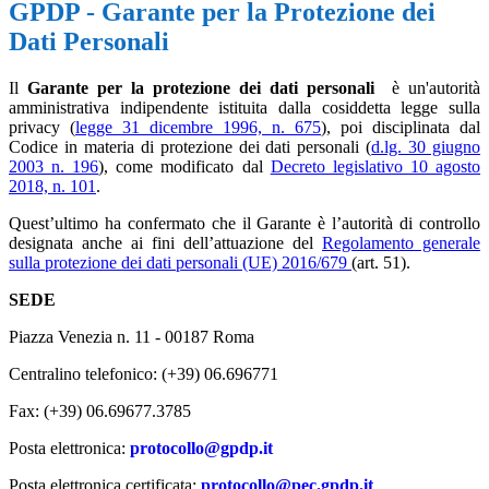
GPDP - Garante per la Protezione dei
Dati Personali
Il
Garante per la protezione dei dati personali
è un'autorità
amministrativa indipendente istituita dalla cosiddetta legge sulla
privacy (
legge 31 dicembre 1996, n. 675
), poi disciplinata dal
Codice in materia di protezione dei dati personali (
d.lg. 30 giugno
2003 n. 196
), come modificato dal
Decreto legislativo 10 agosto
2018, n. 101
.
Quest’ultimo ha confermato che il Garante è l’autorità di controllo
designata anche ai fini dell’attuazione del
Regolamento generale
sulla protezione dei dati personali (UE) 2016/679
(art. 51).
SEDE
Piazza Venezia n. 11 - 00187 Roma
Centralino telefonico: (+39) 06.696771
Fax: (+39) 06.69677.3785
Posta elettronica:
protocollo@gpdp.it
Posta elettronica certificata:
protocollo@pec.gpdp.it