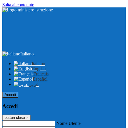
Salta al contenuto
Italiano
Italiano
English
Français
Español
عربى
Accedi
Accedi
button close
×
Nome Utente