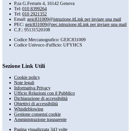
P.za G.Ferraris 4, 16142 Genova
Tel:
010 8399264
Tel:
010 2921352
Email:
geic831009@istruzione.it
Link per inviare una mail
PEC:
geic831009@pec.istruzione.it
Link per inviare una mail
C.F.: 95131520108
Codice Meccanografico: GEIC831009
Codice Univoco d'ufficio: UFYHCS
Sezione Link Utili
Cookie policy
Note legali
Informativa Privacy
Ufficio Relazioni con il Pubblico
Dichiarazione di accessibilità
Obiettivi di accessibilità
Whistleblowing
Gestione consensi cookie
Amministrazione trasparente
Pagina visualizzata
343
volte