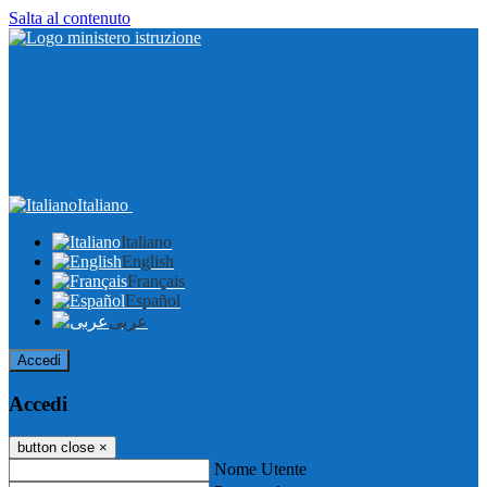
Salta al contenuto
Italiano
Italiano
English
Français
Español
عربى
Accedi
Accedi
button close
×
Nome Utente