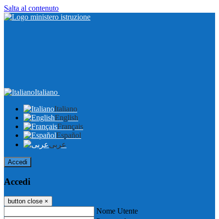
Salta al contenuto
Italiano
Italiano
English
Français
Español
عربى
Accedi
Accedi
button close
×
Nome Utente