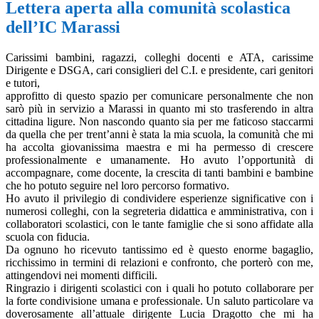
Lettera aperta alla comunità scolastica
dell’IC Marassi
Carissimi bambini, ragazzi, colleghi docenti e ATA, carissime
Dirigente e DSGA, cari consiglieri del C.I. e presidente, cari genitori
e tutori,
approfitto di questo spazio per comunicare personalmente che non
sarò più in servizio a Marassi in quanto mi sto trasferendo in altra
cittadina ligure. Non nascondo quanto sia per me faticoso staccarmi
da quella che per trent’anni è stata la mia scuola, la comunità che mi
ha accolta giovanissima maestra e mi ha permesso di crescere
professionalmente e umanamente. Ho avuto l’opportunità di
accompagnare, come docente, la crescita di tanti bambini e bambine
che ho potuto seguire nel loro percorso formativo.
Ho avuto il privilegio di condividere esperienze significative con i
numerosi colleghi, con la segreteria didattica e amministrativa, con i
collaboratori scolastici, con le tante famiglie che si sono affidate alla
scuola con fiducia.
Da ognuno ho ricevuto tantissimo ed è questo enorme bagaglio,
ricchissimo in termini di relazioni e confronto, che porterò con me,
attingendovi nei momenti difficili.
Ringrazio i dirigenti scolastici con i quali ho potuto collaborare per
la forte condivisione umana e professionale. Un saluto particolare va
doverosamente all’attuale dirigente Lucia Dragotto che mi ha