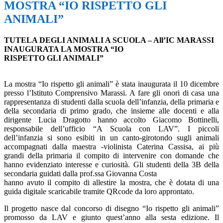
MOSTRA “IO RISPETTO GLI
ANIMALI”
TUTELA DEGLI ANIMALI A SCUOLA – All’IC MARASSI
INAUGURATA LA MOSTRA “IO
RISPETTO GLI ANIMALI”
La mostra “Io rispetto gli animali” è stata inaugurata il 10 dicembre
presso l’Istituto Comprensivo Marassi. A fare gli onori di casa una
rappresentanza di studenti dalla scuola dell’infanzia, della primaria e
della secondaria di primo grado, che insieme alle docenti e alla
dirigente Lucia Dragotto hanno accolto Giacomo Bottinelli,
responsabile dell’ufficio “A Scuola con LAV”. I piccoli
dell’infanzia si sono esibiti in un canto-girotondo sugli animali
accompagnati dalla maestra -violinista Caterina Cassisa, ai più
grandi della primaria il compito di intervenire con domande che
hanno evidenziato interesse e curiosità. Gli studenti della 3B della
secondaria guidati dalla prof.ssa Giovanna Costa
hanno avuto il compito di allestire la mostra, che è dotata di una
guida digitale scaricabile tramite QRcode da loro approntato.
Il progetto nasce dal concorso di disegno “Io rispetto gli animali”
promosso da LAV e giunto quest’anno alla sesta edizione. Il