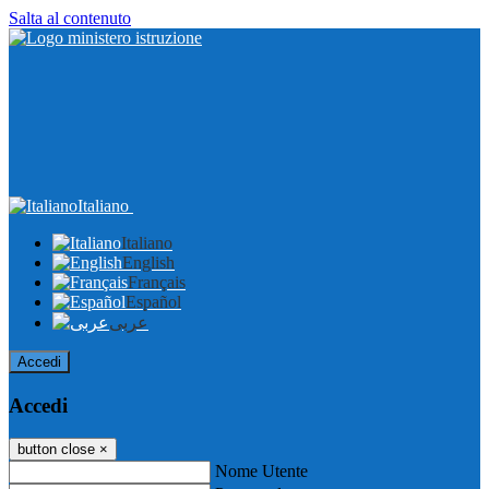
Salta al contenuto
Italiano
Italiano
English
Français
Español
عربى
Accedi
Accedi
button close
×
Nome Utente