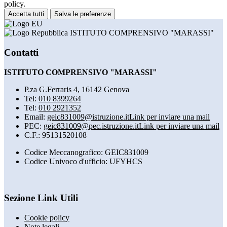
policy.
Accetta tutti
Salva le preferenze
ISTITUTO COMPRENSIVO "MARASSI"
Contatti
ISTITUTO COMPRENSIVO "MARASSI"
P.za G.Ferraris 4, 16142 Genova
Tel:
010 8399264
Tel:
010 2921352
Email:
geic831009@istruzione.it
Link per inviare una mail
PEC:
geic831009@pec.istruzione.it
Link per inviare una mail
C.F.: 95131520108
Codice Meccanografico: GEIC831009
Codice Univoco d'ufficio: UFYHCS
Sezione Link Utili
Cookie policy
Note legali