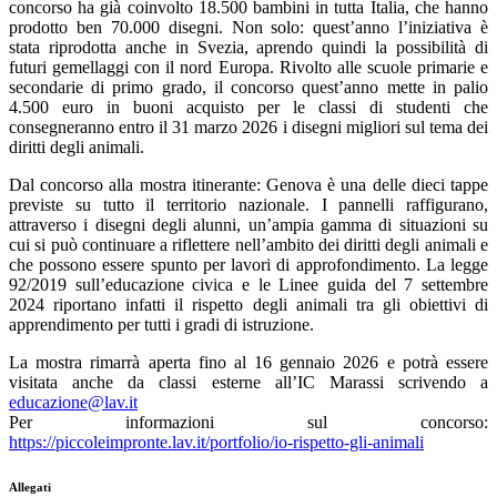
concorso ha già coinvolto 18.500 bambini in tutta Italia, che hanno
prodotto ben 70.000 disegni. Non solo: quest’anno l’iniziativa è
stata riprodotta anche in Svezia, aprendo quindi la possibilità di
futuri gemellaggi con il nord Europa. Rivolto alle scuole primarie e
secondarie di primo grado, il concorso quest’anno mette in palio
4.500 euro in buoni acquisto per le classi di studenti che
consegneranno entro il 31 marzo 2026 i disegni migliori sul tema dei
diritti degli animali.
Dal concorso alla mostra itinerante: Genova è una delle dieci tappe
previste su tutto il territorio nazionale. I pannelli raffigurano,
attraverso i disegni degli alunni, un’ampia gamma di situazioni su
cui si può continuare a riflettere nell’ambito dei diritti degli animali e
che possono essere spunto per lavori di approfondimento. La legge
92/2019 sull’educazione civica e le Linee guida del 7 settembre
2024 riportano infatti il rispetto degli animali tra gli obiettivi di
apprendimento per tutti i gradi di istruzione.
La mostra rimarrà aperta fino al 16 gennaio 2026 e potrà essere
visitata anche da classi esterne all’IC Marassi scrivendo a
educazione@lav.it
Per informazioni sul concorso:
https://piccoleimpronte.lav.it/portfolio/io-rispetto-gli-animali
Allegati