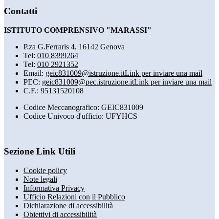
Contatti
ISTITUTO COMPRENSIVO "MARASSI"
P.za G.Ferraris 4, 16142 Genova
Tel:
010 8399264
Tel:
010 2921352
Email:
geic831009@istruzione.it
Link per inviare una mail
PEC:
geic831009@pec.istruzione.it
Link per inviare una mail
C.F.: 95131520108
Codice Meccanografico: GEIC831009
Codice Univoco d'ufficio: UFYHCS
Sezione Link Utili
Cookie policy
Note legali
Informativa Privacy
Ufficio Relazioni con il Pubblico
Dichiarazione di accessibilità
Obiettivi di accessibilità