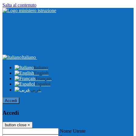
Salta al contenuto
Italiano
Italiano
English
Français
Español
عربى
Accedi
Accedi
button close
×
Nome Utente