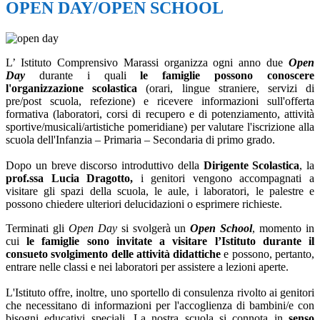
OPEN DAY/OPEN SCHOOL
L’ Istituto Comprensivo Marassi organizza ogni anno due
Open
Day
durante i quali
le famiglie possono conoscere
l'organizzazione scolastica
(orari, lingue straniere, servizi di
pre/post scuola, refezione) e ricevere informazioni sull'offerta
formativa (laboratori, corsi di recupero e di potenziamento, attività
sportive/musicali/artistiche pomeridiane) per valutare l'iscrizione alla
scuola dell'Infanzia – Primaria – Secondaria di primo grado.
Dopo un breve discorso introduttivo della
Dirigente Scolastica
,
la
prof.ssa Lucia Dragotto,
i genitori vengono accompagnati a
visitare gli spazi della scuola, le aule, i laboratori, le palestre e
possono chiedere ulteriori delucidazioni o esprimere richieste.
Terminati gli
Open Day
si svolgerà
un
Open School
, momento in
cui
le famiglie sono invitate a visitare l’Istituto durante il
consueto svolgimento delle attività didattiche
e possono, pertanto,
entrare nelle classi e nei laboratori per assistere a lezioni aperte.
L'Istituto offre, inoltre, uno sportello di consulenza rivolto ai genitori
che necessitano di informazioni per l'accoglienza di bambini/e con
bisogni educativi speciali. La nostra scuola si connota in
senso