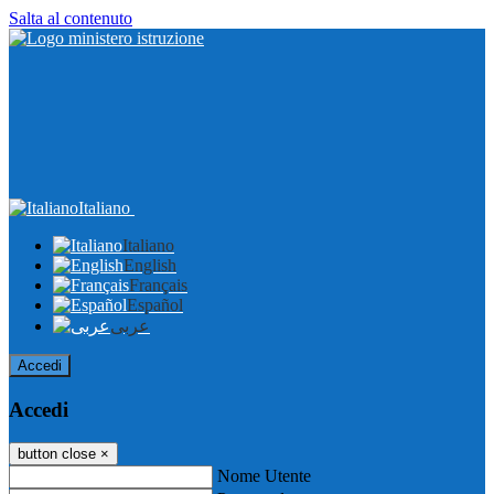
Salta al contenuto
Italiano
Italiano
English
Français
Español
عربى
Accedi
Accedi
button close
×
Nome Utente