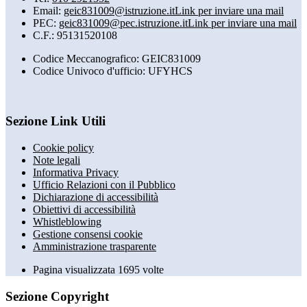
Email:
geic831009@istruzione.it
Link per inviare una mail
PEC:
geic831009@pec.istruzione.it
Link per inviare una mail
C.F.: 95131520108
Codice Meccanografico: GEIC831009
Codice Univoco d'ufficio: UFYHCS
Sezione Link Utili
Cookie policy
Note legali
Informativa Privacy
Ufficio Relazioni con il Pubblico
Dichiarazione di accessibilità
Obiettivi di accessibilità
Whistleblowing
Gestione consensi cookie
Amministrazione trasparente
Pagina visualizzata
1695
volte
Sezione Copyright