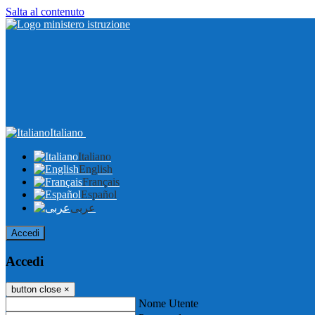
Salta al contenuto
Italiano
Italiano
English
Français
Español
عربى
Accedi
Accedi
button close
×
Nome Utente