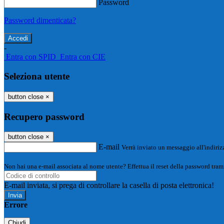
Password
Password dimenticata?
-
Entra con SPID
Entra con CIE
Seleziona utente
button close
×
Recupero password
button close
×
E-mail
Verrà inviato un messaggio all'indirizz
Non hai una e-mail associata al nome utente? Effettua il reset della password tram
E-mail inviata, si prega di controllare la casella di posta elettronica!
Errore
Chiudi