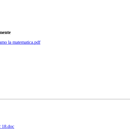
-mente
o la matematica.pdf
 18.doc