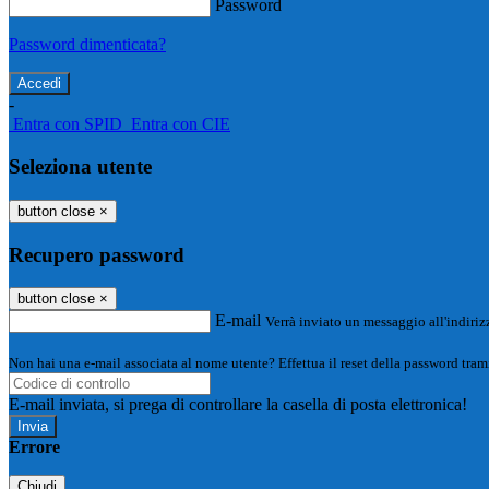
Password
Password dimenticata?
-
Entra con SPID
Entra con CIE
Seleziona utente
button close
×
Recupero password
button close
×
E-mail
Verrà inviato un messaggio all'indirizz
Non hai una e-mail associata al nome utente? Effettua il reset della password tram
E-mail inviata, si prega di controllare la casella di posta elettronica!
Errore
Chiudi