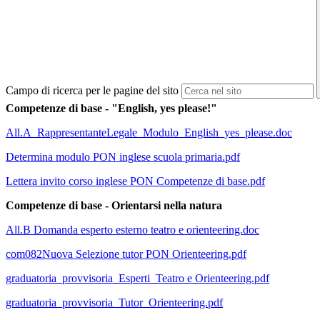
Campo di ricerca per le pagine del sito
Competenze di base - "English, yes please!"
All.A_RappresentanteLegale_Modulo_English_yes_please.doc
Determina modulo PON inglese scuola primaria.pdf
Lettera invito corso inglese PON Competenze di base.pdf
Competenze di base - Orientarsi nella natura
All.B Domanda esperto esterno teatro e orienteering.doc
com082Nuova Selezione tutor PON Orienteering.pdf
graduatoria_provvisoria_Esperti_Teatro e Orienteering.pdf
graduatoria_provvisoria_Tutor_Orienteering.pdf