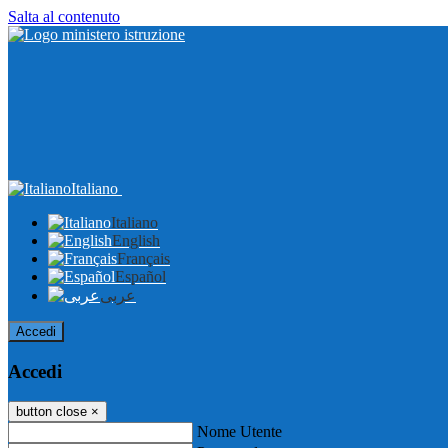
Salta al contenuto
Italiano
Italiano
English
Français
Español
عربى
Accedi
Accedi
button close
×
Nome Utente