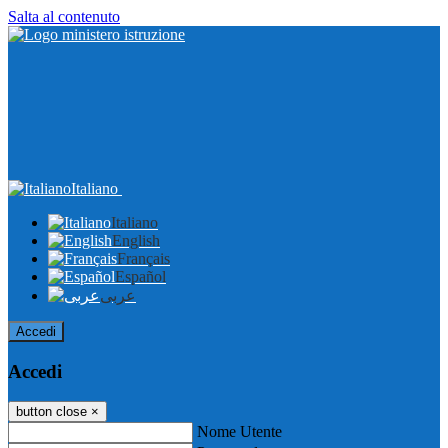
Salta al contenuto
Italiano
Italiano
English
Français
Español
عربى
Accedi
Accedi
button close
×
Nome Utente