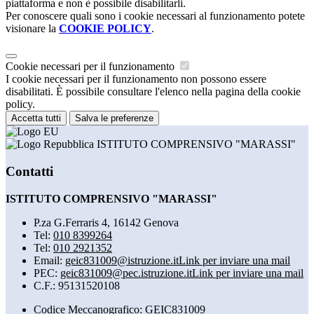
piattaforma e non è possibile disabilitarli.
Per conoscere quali sono i cookie necessari al funzionamento potete
visionare la
COOKIE POLICY
.
Cookie necessari per il funzionamento
I cookie necessari per il funzionamento non possono essere
disabilitati. È possibile consultare l'elenco nella pagina della cookie
policy.
Accetta tutti
Salva le preferenze
ISTITUTO COMPRENSIVO "MARASSI"
Contatti
ISTITUTO COMPRENSIVO "MARASSI"
P.za G.Ferraris 4, 16142 Genova
Tel:
010 8399264
Tel:
010 2921352
Email:
geic831009@istruzione.it
Link per inviare una mail
PEC:
geic831009@pec.istruzione.it
Link per inviare una mail
C.F.: 95131520108
Codice Meccanografico: GEIC831009