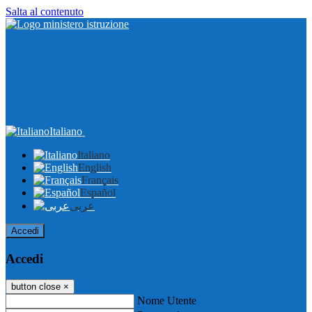
Salta al contenuto
Italiano
Italiano
English
Français
Español
عربى
Accedi
Accedi
button close
×
Nome Utente