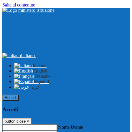
Salta al contenuto
Italiano
Italiano
English
Français
Español
عربى
Accedi
Accedi
button close
×
Nome Utente