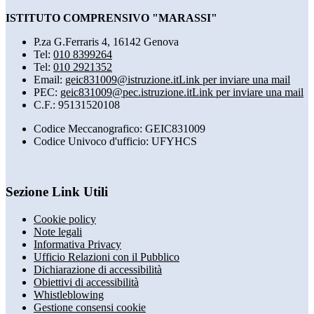
ISTITUTO COMPRENSIVO "MARASSI"
P.za G.Ferraris 4, 16142 Genova
Tel:
010 8399264
Tel:
010 2921352
Email:
geic831009@istruzione.it
Link per inviare una mail
PEC:
geic831009@pec.istruzione.it
Link per inviare una mail
C.F.: 95131520108
Codice Meccanografico: GEIC831009
Codice Univoco d'ufficio: UFYHCS
Sezione Link Utili
Cookie policy
Note legali
Informativa Privacy
Ufficio Relazioni con il Pubblico
Dichiarazione di accessibilità
Obiettivi di accessibilità
Whistleblowing
Gestione consensi cookie