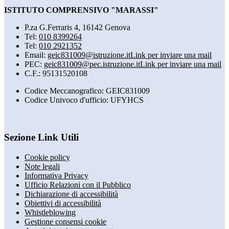
ISTITUTO COMPRENSIVO "MARASSI"
P.za G.Ferraris 4, 16142 Genova
Tel:
010 8399264
Tel:
010 2921352
Email:
geic831009@istruzione.it
Link per inviare una mail
PEC:
geic831009@pec.istruzione.it
Link per inviare una mail
C.F.: 95131520108
Codice Meccanografico: GEIC831009
Codice Univoco d'ufficio: UFYHCS
Sezione Link Utili
Cookie policy
Note legali
Informativa Privacy
Ufficio Relazioni con il Pubblico
Dichiarazione di accessibilità
Obiettivi di accessibilità
Whistleblowing
Gestione consensi cookie