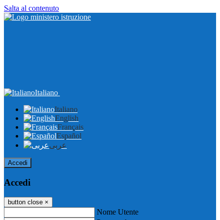
Salta al contenuto
Italiano
Italiano
English
Français
Español
عربى
Accedi
Accedi
button close
×
Nome Utente