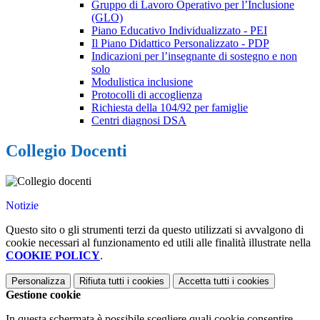
Gruppo di Lavoro Operativo per l’Inclusione
(GLO)
Piano Educativo Individualizzato - PEI
Il Piano Didattico Personalizzato - PDP
Indicazioni per l’insegnante di sostegno e non
solo
Modulistica inclusione
Protocolli di accoglienza
Richiesta della 104/92 per famiglie
Centri diagnosi DSA
Collegio Docenti
Notizie
Questo sito o gli strumenti terzi da questo utilizzati si avvalgono di
cookie necessari al funzionamento ed utili alle finalità illustrate nella
COOKIE POLICY
.
Personalizza
Rifiuta tutti
i cookies
Accetta tutti
i cookies
Gestione cookie
In questa schermata è possibile scegliere quali cookie consentire.