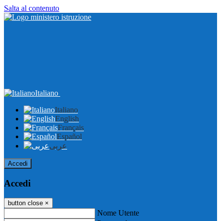
Salta al contenuto
Italiano
Italiano
English
Français
Español
عربى
Accedi
Accedi
button close
×
Nome Utente