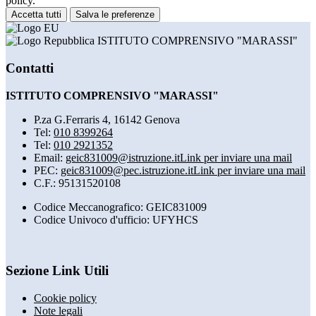
policy.
Accetta tutti
Salva le preferenze
ISTITUTO COMPRENSIVO "MARASSI"
Contatti
ISTITUTO COMPRENSIVO "MARASSI"
P.za G.Ferraris 4, 16142 Genova
Tel:
010 8399264
Tel:
010 2921352
Email:
geic831009@istruzione.it
Link per inviare una mail
PEC:
geic831009@pec.istruzione.it
Link per inviare una mail
C.F.: 95131520108
Codice Meccanografico: GEIC831009
Codice Univoco d'ufficio: UFYHCS
Sezione Link Utili
Cookie policy
Note legali