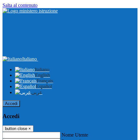
Salta al contenuto
Italiano
Italiano
English
Français
Español
عربى
Accedi
Accedi
button close
×
Nome Utente