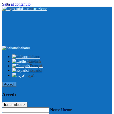
Salta al contenuto
Italiano
Italiano
English
Français
Español
عربى
Accedi
Accedi
button close
×
Nome Utente