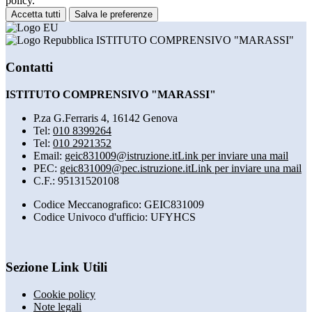
policy.
Accetta tutti
Salva le preferenze
ISTITUTO COMPRENSIVO "MARASSI"
Contatti
ISTITUTO COMPRENSIVO "MARASSI"
P.za G.Ferraris 4, 16142 Genova
Tel:
010 8399264
Tel:
010 2921352
Email:
geic831009@istruzione.it
Link per inviare una mail
PEC:
geic831009@pec.istruzione.it
Link per inviare una mail
C.F.: 95131520108
Codice Meccanografico: GEIC831009
Codice Univoco d'ufficio: UFYHCS
Sezione Link Utili
Cookie policy
Note legali