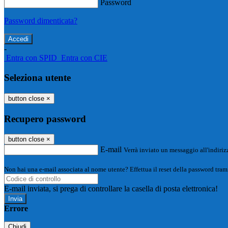
Password
Password dimenticata?
-
Entra con SPID
Entra con CIE
Seleziona utente
button close
×
Recupero password
button close
×
E-mail
Verrà inviato un messaggio all'indirizz
Non hai una e-mail associata al nome utente? Effettua il reset della password tram
E-mail inviata, si prega di controllare la casella di posta elettronica!
Errore
Chiudi