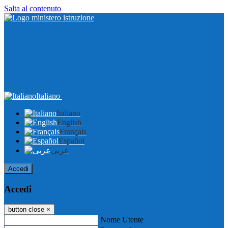
Salta al contenuto
Italiano
Italiano
English
Français
Español
عربى
Accedi
Accedi
button close
×
Nome Utente