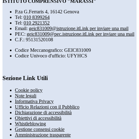
ISTITUTO COMPRENSIVO "MARASSI"
P.za G.Ferraris 4, 16142 Genova
Tel:
010 8399264
Tel:
010 2921352
Email:
geic831009@istruzione.it
Link per inviare una mail
PEC:
geic831009@pec.istruzione.it
Link per inviare una mail
C.F.: 95131520108
Codice Meccanografico: GEIC831009
Codice Univoco d'ufficio: UFYHCS
Sezione Link Utili
Cookie policy
Note legali
Informativa Privacy
Ufficio Relazioni con il Pubblico
Dichiarazione di accessibilità
Obiettivi di accessibilità
Whistleblowing
Gestione consensi cookie
Amministrazione trasparente