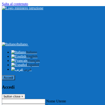
Salta al contenuto
Italiano
Italiano
English
Français
Español
عربى
Accedi
Accedi
button close
×
Nome Utente