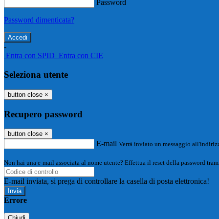
Password
Password dimenticata?
-
Entra con SPID
Entra con CIE
Seleziona utente
button close
×
Recupero password
button close
×
E-mail
Verrà inviato un messaggio all'indirizz
Non hai una e-mail associata al nome utente? Effettua il reset della password tram
E-mail inviata, si prega di controllare la casella di posta elettronica!
Errore
Chiudi