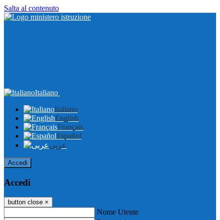
Salta al contenuto
Italiano
Italiano
English
Français
Español
عربى
Accedi
Accedi
button close
×
Nome Utente