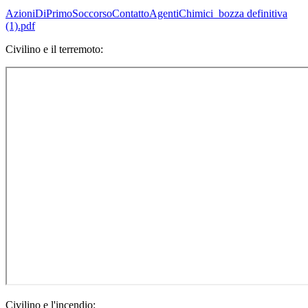
AzioniDiPrimoSoccorsoContattoAgentiChimici_bozza definitiva
(1).pdf
Civilino e il terremoto:
Civilino e l'incendio: