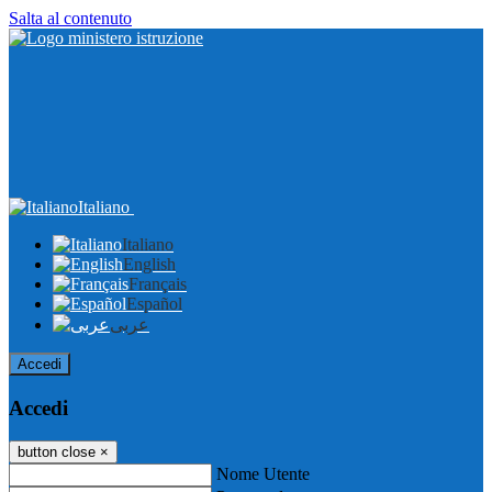
Salta al contenuto
Italiano
Italiano
English
Français
Español
عربى
Accedi
Accedi
button close
×
Nome Utente