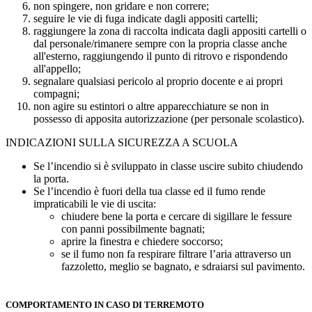
non spingere, non gridare e non correre;
seguire le vie di fuga indicate dagli appositi cartelli;
raggiungere la zona di raccolta indicata dagli appositi cartelli o
dal personale/rimanere sempre con la propria classe anche
all'esterno, raggiungendo il punto di ritrovo e rispondendo
all'appello;
segnalare qualsiasi pericolo al proprio docente e ai propri
compagni;
non agire su estintori o altre apparecchiature se non in
possesso di apposita autorizzazione (per personale scolastico).
INDICAZIONI SULLA SICUREZZA A SCUOLA
Se l’incendio si è sviluppato in classe uscire subito chiudendo
la porta.
Se l’incendio è fuori della tua classe ed il fumo rende
impraticabili le vie di uscita:
chiudere bene la porta e cercare di sigillare le fessure
con panni possibilmente bagnati;
aprire la finestra e chiedere soccorso;
se il fumo non fa respirare filtrare l’aria attraverso un
fazzoletto, meglio se bagnato, e sdraiarsi sul pavimento.
COMPORTAMENTO IN CASO DI
TERREMOTO