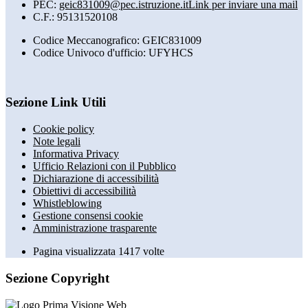
PEC:
geic831009@pec.istruzione.it
Link per inviare una mail
C.F.: 95131520108
Codice Meccanografico: GEIC831009
Codice Univoco d'ufficio: UFYHCS
Sezione Link Utili
Cookie policy
Note legali
Informativa Privacy
Ufficio Relazioni con il Pubblico
Dichiarazione di accessibilità
Obiettivi di accessibilità
Whistleblowing
Gestione consensi cookie
Amministrazione trasparente
Pagina visualizzata
1417
volte
Sezione Copyright