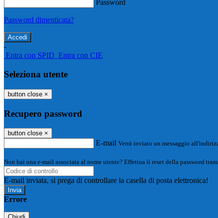
Password
Password dimenticata?
-
Entra con SPID
Entra con CIE
Seleziona utente
button close
×
Recupero password
button close
×
E-mail
Verrà inviato un messaggio all'indirizz
Non hai una e-mail associata al nome utente? Effettua il reset della password tram
E-mail inviata, si prega di controllare la casella di posta elettronica!
Errore
Chiudi