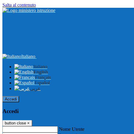
Salta al contenuto
Italiano
Italiano
English
Français
Español
عربى
Accedi
Accedi
button close
×
Nome Utente